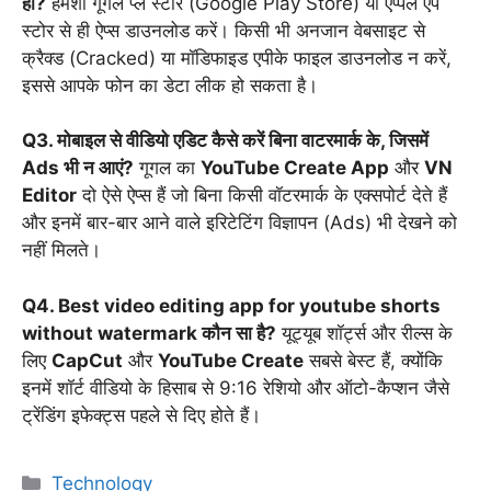
हो?
हमेशा गूगल प्ले स्टोर (Google Play Store) या एप्पल ऐप
स्टोर से ही ऐप्स डाउनलोड करें। किसी भी अनजान वेबसाइट से
क्रैक्ड (Cracked) या मॉडिफाइड एपीके फाइल डाउनलोड न करें,
इससे आपके फोन का डेटा लीक हो सकता है।
Q3. मोबाइल से वीडियो एडिट कैसे करें बिना वाटरमार्क के, जिसमें
Ads भी न आएं?
गूगल का
YouTube Create App
और
VN
Editor
दो ऐसे ऐप्स हैं जो बिना किसी वॉटरमार्क के एक्सपोर्ट देते हैं
और इनमें बार-बार आने वाले इरिटेटिंग विज्ञापन (Ads) भी देखने को
नहीं मिलते।
Q4. Best video editing app for youtube shorts
without watermark कौन सा है?
यूट्यूब शॉर्ट्स और रील्स के
लिए
CapCut
और
YouTube Create
सबसे बेस्ट हैं, क्योंकि
इनमें शॉर्ट वीडियो के हिसाब से 9:16 रेशियो और ऑटो-कैप्शन जैसे
ट्रेंडिंग इफेक्ट्स पहले से दिए होते हैं।
Categories
Technology