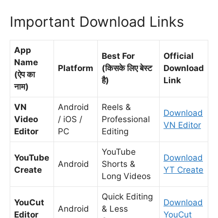
Important Download Links
App
Best For
Official
Name
Platform
(किसके लिए बेस्ट
Download
(ऐप का
है)
Link
नाम)
VN
Android
Reels &
Download
Video
/ iOS /
Professional
VN Editor
Editor
PC
Editing
YouTube
YouTube
Download
Android
Shorts &
Create
YT Create
Long Videos
Quick Editing
YouCut
Download
Android
& Less
Editor
YouCut