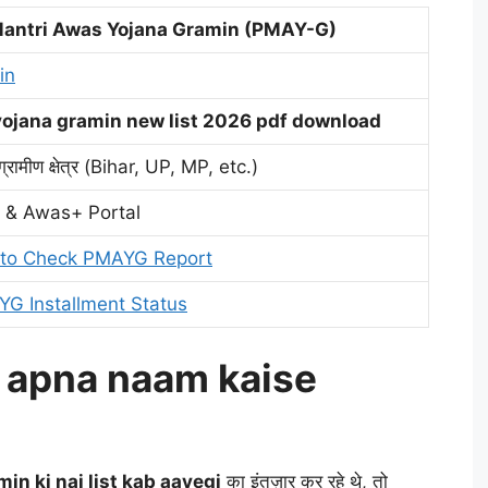
antri Awas Yojana Gramin (PMAY-G)
in
ojana gramin new list 2026 pdf download
्रामीण क्षेत्र (Bihar, UP, MP, etc.)
 & Awas+ Portal
e to Check PMAYG Report
G Installment Status
 apna naam kaise
n ki nai list kab aayegi
का इंतज़ार कर रहे थे, तो