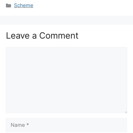
Categories
Scheme
Leave a Comment
Comment
Name