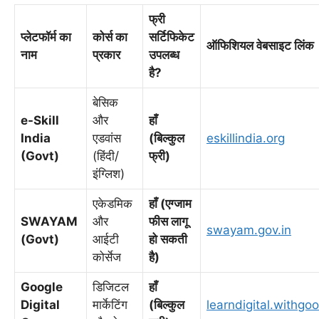
फ्री
प्लेटफॉर्म का
कोर्स का
सर्टिफिकेट
ऑफिशियल वेबसाइट लिंक
नाम
प्रकार
उपलब्ध
है?
बेसिक
e-Skill
और
हाँ
India
एडवांस
(बिल्कुल
eskillindia.org
(Govt)
(हिंदी/
फ्री)
इंग्लिश)
एकेडमिक
हाँ (एग्जाम
SWAYAM
और
फीस लागू
swayam.gov.in
(Govt)
आईटी
हो सकती
कोर्सेज
है)
Google
डिजिटल
हाँ
Digital
मार्केटिंग
(बिल्कुल
learndigital.withgo