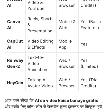
Video &
AI
Browser
Credits)
YouTube
Reels, Shorts
Canva
Mobile &
Yes (Basic
&
AI
Web
Features)
Presentation
CapCut
Video Editing
Mobile
Yes
AI
& Effects
App
Text-to-
Runway
Web /
Yes
Video
Gen-2
Browser
(Limited)
Animation
Talking AI
Web /
Yes (Trial
HeyGen
Avatar Video
Browser
Credits)
आज हमने सीखा कि
AI se video kaise banaye gratis
और इसके लिए कौन-कौन से बेहतरीन टूल्स इंटरनेट पर बिल्कुल फ्री